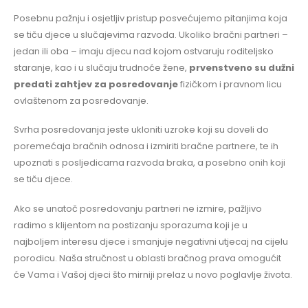
Posebnu pažnju i osjetljiv pristup posvećujemo pitanjima koja
se tiču djece u slučajevima razvoda. Ukoliko bračni partneri –
jedan ili oba – imaju djecu nad kojom ostvaruju roditeljsko
staranje, kao i u slučaju trudnoće žene,
prvenstveno su dužni
predati zahtjev za posredovanje
fizičkom i pravnom licu
ovlaštenom za posredovanje.
Svrha posredovanja jeste ukloniti uzroke koji su doveli do
poremećaja bračnih odnosa i izmiriti bračne partnere, te ih
upoznati s posljedicama razvoda braka, a posebno onih koji
se tiču djece.
Ako se unatoč posredovanju partneri ne izmire, pažljivo
radimo s klijentom na postizanju sporazuma koji je u
najboljem interesu djece i smanjuje negativni utjecaj na cijelu
porodicu.
Naša stručnost u oblasti bračnog prava omogućit
će Vama i Vašoj djeci što mirniji prelaz u novo poglavlje života.