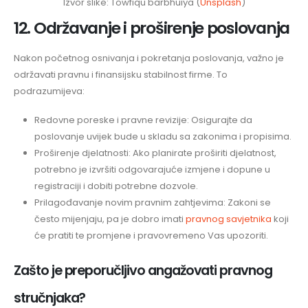
Izvor slike: Towfiqu barbhuiya (
Unsplash
)
12. Održavanje i proširenje poslovanja
Nakon početnog osnivanja i pokretanja poslovanja, važno je
održavati pravnu i finansijsku stabilnost firme. To
podrazumijeva:
Redovne poreske i pravne revizije: Osigurajte da
poslovanje uvijek bude u skladu sa zakonima i propisima.
Proširenje djelatnosti: Ako planirate proširiti djelatnost,
potrebno je izvršiti odgovarajuće izmjene i dopune u
registraciji i dobiti potrebne dozvole.
Prilagođavanje novim pravnim zahtjevima: Zakoni se
često mijenjaju, pa je dobro imati
pravnog savjetnika
koji
će pratiti te promjene i pravovremeno Vas upozoriti.
Zašto je preporučljivo angažovati pravnog
stručnjaka?