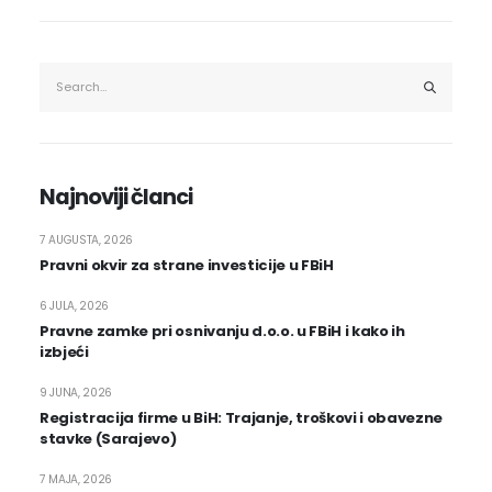
Najnoviji članci
7 AUGUSTA, 2026
Pravni okvir za strane investicije u FBiH
6 JULA, 2026
Pravne zamke pri osnivanju d.o.o. u FBiH i kako ih
izbjeći
9 JUNA, 2026
Registracija firme u BiH: Trajanje, troškovi i obavezne
stavke (Sarajevo)
7 MAJA, 2026