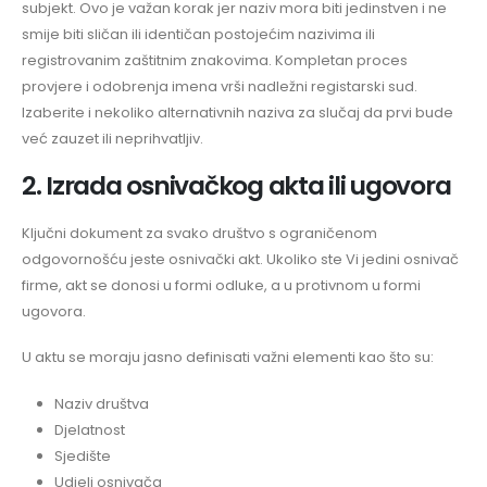
subjekt. Ovo je važan korak jer naziv mora biti jedinstven i ne
smije biti sličan ili identičan postojećim nazivima ili
registrovanim zaštitnim znakovima. Kompletan proces
provjere i odobrenja imena vrši nadležni registarski sud.
Izaberite i nekoliko alternativnih naziva za slučaj da prvi bude
već zauzet ili neprihvatljiv.
2. Izrada osnivačkog akta ili ugovora
Ključni dokument za svako društvo s ograničenom
odgovornošću jeste osnivački akt. Ukoliko ste Vi jedini osnivač
firme, akt se donosi u formi odluke, a u protivnom u formi
ugovora.
U aktu se moraju jasno definisati važni elementi kao što su:
Naziv društva
Djelatnost
Sjedište
Udjeli osnivača