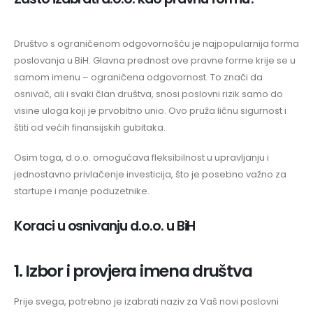
Društvo s ograničenom odgovornošću je najpopularnija forma
poslovanja u BiH. Glavna prednost ove pravne forme krije se u
samom imenu – ograničena odgovornost. To znači da
osnivač, ali i svaki član društva, snosi poslovni rizik samo do
visine uloga koji je prvobitno unio. Ovo pruža ličnu sigurnost i
štiti od većih finansijskih gubitaka.
Osim toga, d.o.o. omogućava fleksibilnost u upravljanju i
jednostavno privlačenje investicija, što je posebno važno za
startupe i manje poduzetnike.
Koraci u osnivanju d.o.o. u BiH
1. Izbor i provjera imena društva
Prije svega, potrebno je izabrati naziv za Vaš novi poslovni