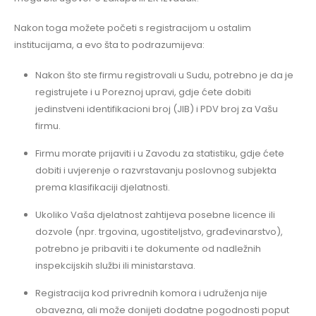
Nakon toga možete početi s registracijom u ostalim
institucijama, a evo šta to podrazumijeva:
Nakon što ste firmu registrovali u Sudu, potrebno je da je
registrujete i u Poreznoj upravi, gdje ćete dobiti
jedinstveni identifikacioni broj (JIB) i PDV broj za Vašu
firmu.
Firmu morate prijaviti i u Zavodu za statistiku, gdje ćete
dobiti i uvjerenje o razvrstavanju poslovnog subjekta
prema klasifikaciji djelatnosti.
Ukoliko Vaša djelatnost zahtijeva posebne licence ili
dozvole (npr. trgovina, ugostiteljstvo, građevinarstvo),
potrebno je pribaviti i te dokumente od nadležnih
inspekcijskih službi ili ministarstava.
Registracija kod privrednih komora i udruženja nije
obavezna, ali može donijeti dodatne pogodnosti poput