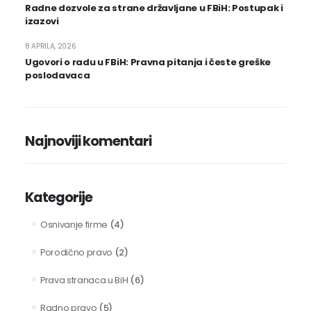
Radne dozvole za strane državljane u FBiH: Postupak i
izazovi
8 APRILA, 2026
Ugovori o radu u FBiH: Pravna pitanja i česte greške
poslodavaca
Najnoviji komentari
Kategorije
(4)
Osnivanje firme
(2)
Porodično pravo
(6)
Prava stranaca u BiH
(5)
Radno pravo