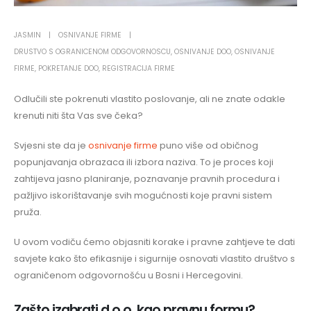
JASMIN
OSNIVANJE FIRME
DRUSTVO S OGRANICENOM ODGOVORNOSCU
,
OSNIVANJE DOO
,
OSNIVANJE
FIRME
,
POKRETANJE DOO
,
REGISTRACIJA FIRME
Odlučili ste pokrenuti vlastito poslovanje, ali ne znate odakle
krenuti niti šta Vas sve čeka?
Svjesni ste da je
osnivanje firme
puno više od običnog
popunjavanja obrazaca ili izbora naziva. To je proces koji
zahtijeva jasno planiranje, poznavanje pravnih procedura i
pažljivo iskorištavanje svih mogućnosti koje pravni sistem
pruža.
U ovom vodiču ćemo objasniti korake i pravne zahtjeve te dati
savjete kako što efikasnije i sigurnije osnovati vlastito društvo s
ograničenom odgovornošću u Bosni i Hercegovini.
Zašto izabrati d.o.o. kao pravnu formu?