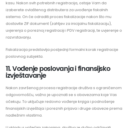
kasu. Nakon svih potrebnih registracija, ostaje Vam da
izaberete ovlaštenog distributera za uvođenje fiskalnih
sistema. On će odraditi proces fiskalizacije nakon što mu
dostavite ZIF dokument (zahtjev za inicijalnu fiskalizaciju),
uvjerenja o poreznoj registraciji i PDV registraciji, te uvjerenje o
razvrstavanju.
Fiskalizacija predstavlja posljednji formalni korak registracije
poslovnog subjekta.
11. Vođenje poslovanja i finansijsko
izvještavanje
Nakon završenog procesa registracije društva s ograničenom
odgovornošću, važno je upoznati se s obavezama koje Vas
očekuju. To uključuje redovno vođenje knjiga i podnošenje
finansijskih izvještaja i poreznih prijava i druge obaveze prema
nadležnim vlastima.
U skladu s važećim zakonima, društvo je dužno održavati