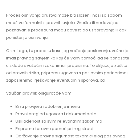
Proces osnivanja društva može biti složen i nosi sa sobom
mnoštvo formalnih i pravnih uvjeta. Greške ili nedovoljno
poznavanje procedura mogu dovesti do usporavanja ili čak
poništenja osnivanja.
Osim toga, i u procesu kasnijeg vođenja poslovanja, važno je
imati pravnog savjetnika koji će Vam pomoći da se ponašate
u skladu s važećim zakonima i propisima. To uključuje zaštitu
od pravnih rizika, pripremu ugovora s poslovnim partnerima i
zaposlenima, rješavanje eventualnih sporova, itd.
Stručan pravnik osigurat će Vam:
Brzu provjeru i odobrenje imena
Pravni pregled ugovora i dokumentacije
Usklađenost sa svim relevantnim zakonima
Pripremu i pravnu pomoć pri registraciji
Održavanje pravne sigurnosti tokom cijelog poslovnog