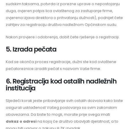
sudskim taksama, potvrda iz porezne uprave o nepostojanju
duga, ovjeren potpis lica ovlaštenog za zastupanje firme,
ovjerena izjava direktora o prihvatanju dužnosti), podnijet ćete
zahtjev za registraciju društva nadležnom Općinskom sudu.
Nakon provjere i odobrenja, dobit ćete rješenje o registraciji.
5. Izrada pečata
Kad se okonča proces registracije, dužni ste kod ovlaštene
pečatoreznice izraditi pečat s nazivom Vaše firme.
6. Registracija kod ostalih nadležnih
institucija
Sljedeći korak jeste pribavljanje svih ostalih dozvola kako biste
osigurali usklađenost Vašeg poslovanja sa svim zakonskim
obavezama. Da biste to mogli, morate prije svega imati
dokaz o adresi
na kojoj će društvo obavljati djelatnost, a to
mogu biti ugovor o zakupu ili ZK izvadak.