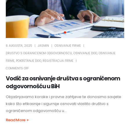
6 AUGUSTA, 2025
JASMIN
OSNIVANJE FIRME
DRUSTVO S OGRANICENOM ODGOVORNOSCU
,
OSNIVANJE DOO
,
OSNIVANJE
FIRME
,
POKRETANJE DOO
,
REGISTRACIJA FIRME
COMMENTS OFF
Vodič za osnivanje društva s ograničenom
odgovornošću u BiH
Objašnjavamo korake i pravne zahtjeve te donosimo savjete
kako što efikasnije i sigurnije osnovati vlastito društvo s
ograničenom odgovornošću u...
Read More +