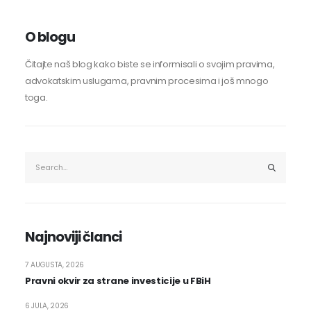
O blogu
Čitajte naš blog kako biste se informisali o svojim pravima,
advokatskim uslugama, pravnim procesima i još mnogo
toga.
Najnoviji članci
7 AUGUSTA, 2026
Pravni okvir za strane investicije u FBiH
6 JULA, 2026