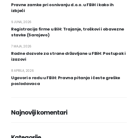
Pravne zamke pri osnivanju d.o.o. u FBiH i kako ih
izbjeći
9 JUNA, 2026
Registracija firme u BiH: Trajanje, troškovi i obavezne
stavke (Sarajevo)
7 MAJA, 2026
Radne dozvole za strane državljane u FBiH: Postupak i
izazovi
8 APRILA, 2026
Ugovori o radu u FBiH: Pravna pitanja i česte greške
poslodavaca
Najnoviji komentari
Kategorije